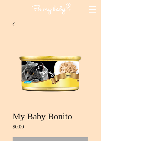
My Baby Bonito
$0.00
価
格